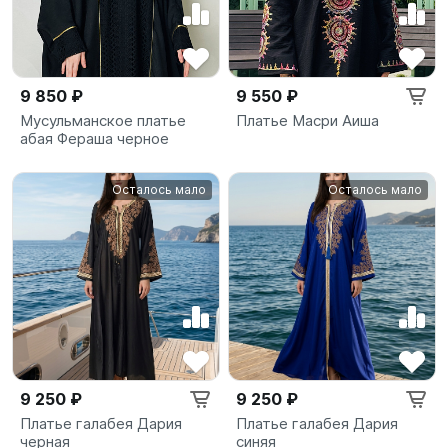
9 850 ₽
9 550 ₽
Мусульманское платье
Платье Масри Аиша
абая Фераша черное
Осталось мало
Осталось мало
9 250 ₽
9 250 ₽
Платье галабея Дария
Платье галабея Дария
черная
синяя