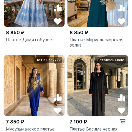
8 850 ₽
8 850 ₽
Платье Дами гобулое
Платье Мариэль морская
волна
Нет в наличии
Осталось мало
7 850 ₽
7 100 ₽
Мусульманское платье
Платье Басима черная