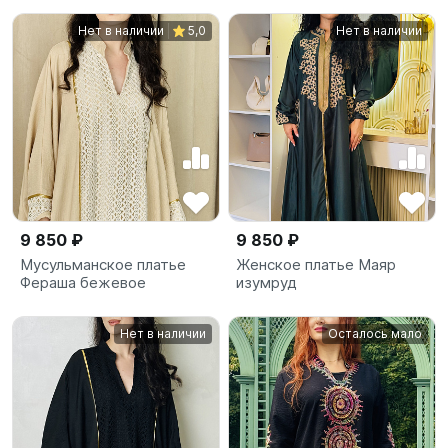
Нет в наличии
5,0
Нет в наличии
9 850 ₽
9 850 ₽
Мусульманское платье
Женское платье Маяр
Фераша бежевое
изумруд
Нет в наличии
Осталось мало