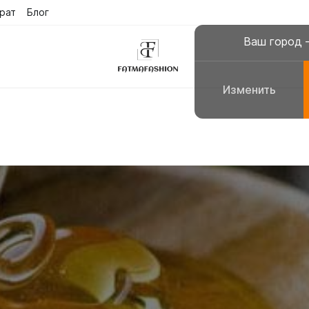
рат
Блог
Поиск
Сра
е
Ваш город
Изменить
склюзивные платья
Платья для молитвы, н
сульманские платья
Галабеи домашние плат
повседневные
Женские костюмы