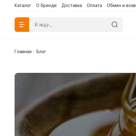
Каталог
О бренде
Доставка
Оплата
Обмен и возв
Каталог
Каталог
О бренд
Главная
Блог
Абаи эк
Абаи му
Платья 