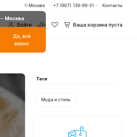
Москва
+7 (967) 139-99-31
Контакты
внение
Избранное
Ваша корзина пуста
 —
Москва
Войти
Ваша корзина пуста
Да, всё
верно
амаза
Буркини мусульманские
купальники
ья
Туники пиджаки кардиганы
Теги
Худи и свитшоты
Мода и стиль