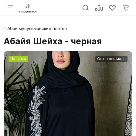
Абаи мусульманские платья
Абайя Шейха - черная
Новинка
Осталось мало