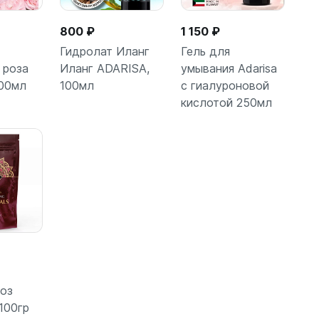
800 ₽
1 150 ₽
Гидролат Иланг
Гель для
 роза
Иланг ADARISA,
умывания Adarisa
00мл
100мл
с гиалуроновой
зину
В корзину
В корзину
кислотой 250мл
роз
100гр
зину