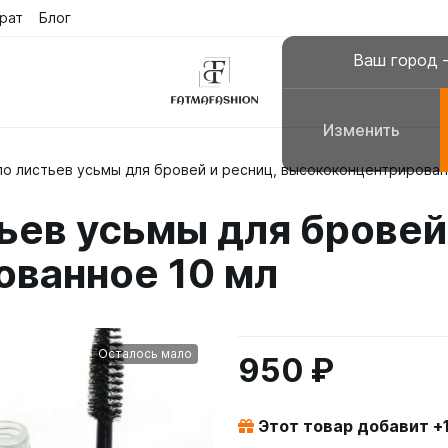
рат
Блог
Ваш город
Изменить
ло листьев усьмы для бровей и ресниц, высококонцентрирован
склюзивные платья
Платья для молитвы, н
ьев усьмы для бровей
сульманские платья
Галабеи домашние плат
ванное 10 мл
повседневные
Женские костюмы
Осталось мало
950 ₽
Этот товар добавит +