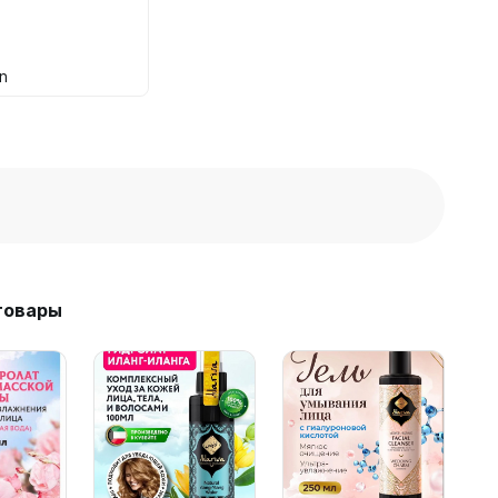
а
n
товары