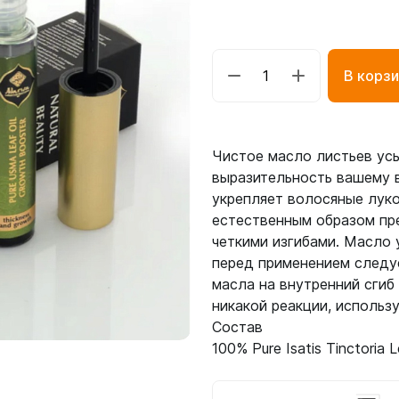
В корзи
Чистое масло листьев усь
выразительность вашему в
укрепляет волосяные луко
естественным образом пре
четкими изгибами. Масло 
перед применением следуе
масла на внутренний сгиб
никакой реакции, использ
Состав
100% Pure Isatis Tinctoria L