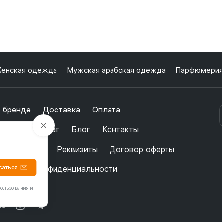
енская одежда
Мужская арабская одежда
Парфюмери
 бренде
Доставка
Оплата
бмен и возврат
Блог
Контакты
ертификаты
Реквизиты
Договор оферты
саться
олитика конфиденциальности
пользования и