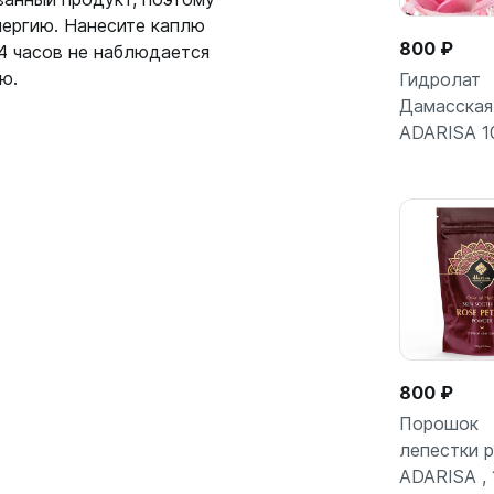
лергию. Нанесите каплю
800 ₽
24 часов не наблюдается
ю.
Гидролат
Дамасская
ADARISA 1
В кор
800 ₽
Порошок
лепестки 
ADARISA , 
В кор