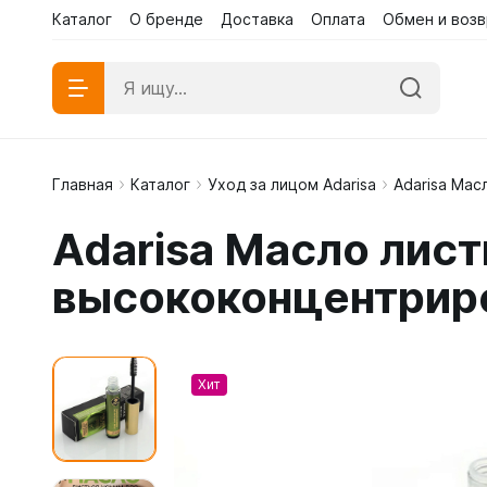
Каталог
О бренде
Доставка
Оплата
Обмен и возв
Главная
Каталог
Уход за лицом Adarisa
Adarisa Мас
Абаи эк
Adarisa Масло лист
Абаи му
высококонцентриро
Платья 
Хит