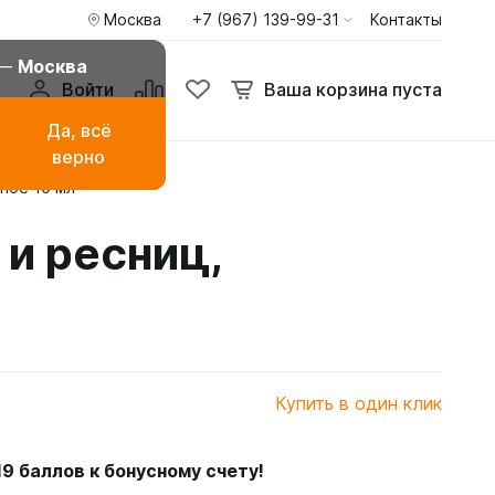
Москва
+7 (967) 139-99-31
Контакты
 —
Москва
Войти
Ваша корзина пуста
Да, всё
верно
ное 10 мл
амаза
Буркини мусульманские
купальники
 и ресниц,
ья
Туники пиджаки кардиганы
Худи и свитшоты
Купить в один клик
19
баллов к бонусному счету!