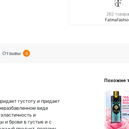
282 товар
Fatmafashio
Отзывы
0
Похожие 
придает густоту и придает
 неразбавленном виде
 эластичность и
 и брови в густые и с
ванный продукт, поэтому