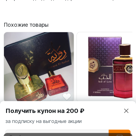
Похожие товары
650 ₽
3 500 ₽
Получить купон на 200 ₽
Арабские духи Riwayat al
SEAL OF LOVE, 100мл
за подписку на выгодные акции
Ambar, 50+20мл