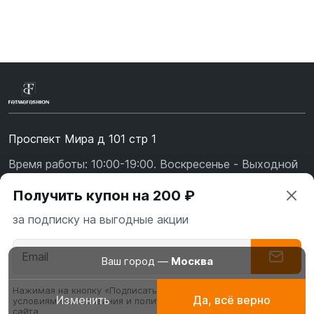
Проспект Мира д 101 стр 1
Время работы: 10:00-19:00. Воскресенье - Выходной
+7 (967) 139-99-31
Получить купон на 200 ₽
+7 (926) 478-75-47
за подписку на выгодные акции
fatmafashion@mail.ru
О бренде
Ваш город —
Москва
Доставка
Нажимая на кнопку «Подписаться» вы соглашаетесь с
Изменить
Да, всё верно
условиями пользования и политикой конфиденциальности
Абаи
Платья для
Буркин
Оплата
сайта