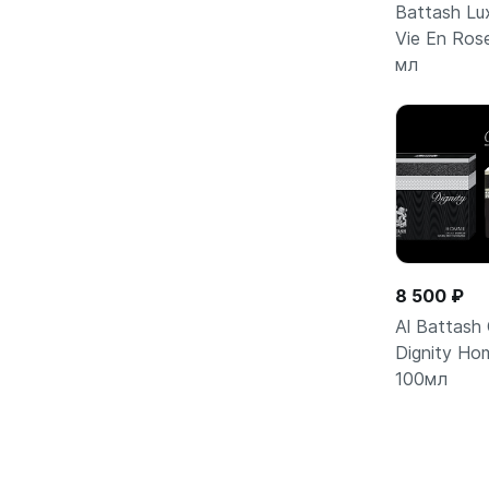
Battash Lu
Vie En Ros
Подро
мл
8 500 ₽
Al Battash 
Dignity Ho
100мл
Подро