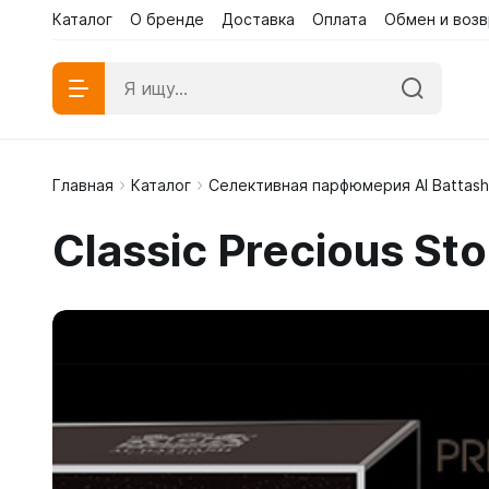
Каталог
О бренде
Доставка
Оплата
Обмен и возв
Главная
Каталог
Селективная парфюмерия Al Battash
Абаи эк
Classic Precious St
Абаи му
Платья 