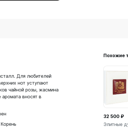
Похожие 
исталл. Для любителей
верхних нот уступают
ков чайной розы, жасмина
е аромата вносят в
рен
32 500 ₽
 Корень
Элитные ду