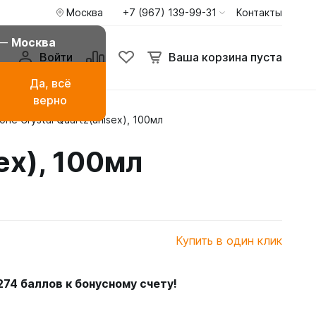
Москва
+7 (967) 139-99-31
Контакты
 —
Москва
Войти
Ваша корзина пуста
Да, всё
верно
tone Crystal Quartz(unisex), 100мл
амаза
Буркини мусульманские
купальники
sex), 100мл
ья
Туники пиджаки кардиганы
Худи и свитшоты
Купить в один клик
274
баллов к бонусному счету!