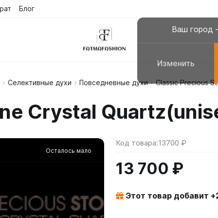
рат
Блог
Ваш город
Изменить
Селективные духи
Повседневные духи
Classic Precious S
склюзивные платья
Платья для молитвы, н
one Crystal Quartz(uni
сульманские платья
Галабеи домашние плат
повседневные
Женские костюмы
Код товара:
13700 ₽
Осталось мало
13 700 ₽
Этот товар добавит +