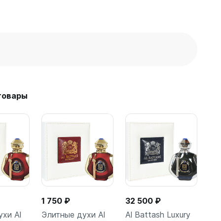
товары
1 750 ₽
32 500 ₽
хи Al
Элитные духи Al
Al Battash Luxury