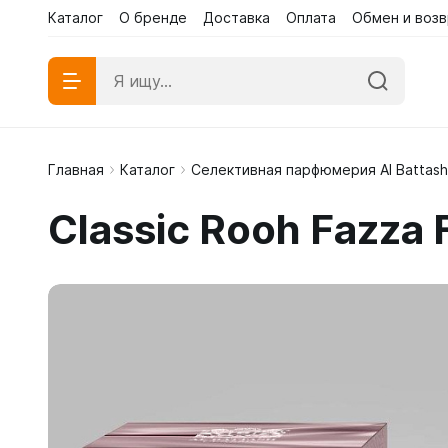
Каталог
О бренде
Доставка
Оплата
Обмен и возв
Главная
Каталог
Селективная парфюмерия Al Battash
Абаи эк
Classic Rooh Fazza
Абаи му
Платья 