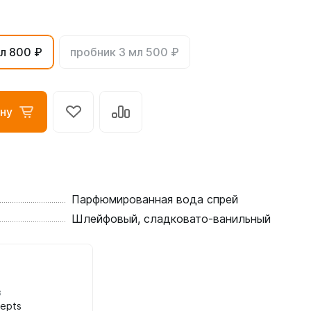
л 800 ₽
пробник 3 мл 500 ₽
ну
Парфюмированная вода спрей
Шлейфовый, сладковато-ванильный
в
cepts