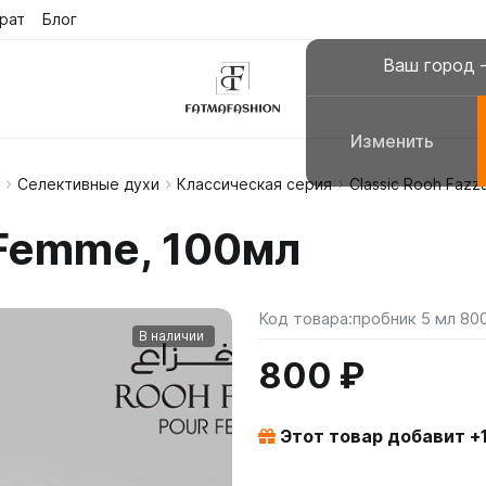
рат
Блог
Ваш город
Изменить
Селективные духи
Классическая серия
Classic Rooh Faz
склюзивные платья
Платья для молитвы, н
 Femme, 100мл
сульманские платья
Галабеи домашние плат
повседневные
Женские костюмы
Код товара:
пробник 5 мл 80
В наличии
800 ₽
Этот товар добавит +