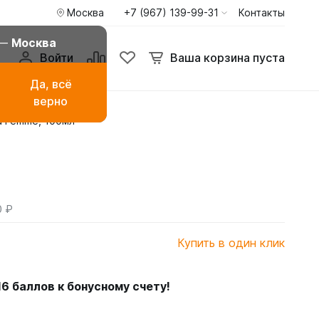
Москва
+7 (967) 139-99-31
Контакты
 —
Москва
Войти
Ваша корзина пуста
Да, всё
верно
za Femme, 100мл
амаза
Буркини мусульманские
купальники
ья
Туники пиджаки кардиганы
Худи и свитшоты
0 ₽
Купить в один клик
16
баллов к бонусному счету!