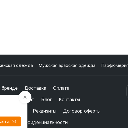
енская одежда
Мужская арабская одежда
Парфюмери
 бренде
Доставка
Оплата
бмен и возврат
Блог
Контакты
ертификаты
Реквизиты
Договор оферты
саться
олитика конфиденциальности