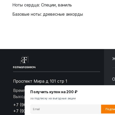
Ноты сердца: Специи, ваниль
Базовые ноты: древесные аккорды
Ж
О
Проспект Мира д 101 стр 1
О
Время работы: 10:00-19:00. Воскресенье -
Получить купон на 200 ₽
Выходной
за подписку на выгодные акции
С
+7 (967) 139-99-31
Подпи
П
+7 (926) 478-75-47