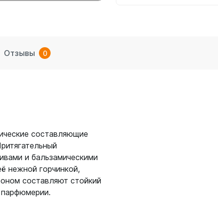
Отзывы
0
сические составляющие
Притягательный
ивами и бальзамическими
её нежной горчинкой,
тоном составляют стойкий
 парфюмерии.