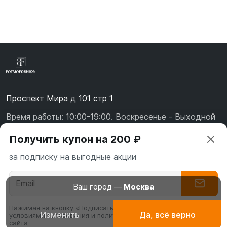
Проспект Мира д 101 стр 1
Время работы: 10:00-19:00. Воскресенье - Выходной
+7 (967) 139-99-31
Получить купон на 200 ₽
+7 (926) 478-75-47
за подписку на выгодные акции
fatmafashion@mail.ru
О бренде
Ваш город —
Москва
Доставка
Нажимая на кнопку «Подписаться» вы соглашаетесь с
Изменить
Да, всё верно
условиями пользования и политикой конфиденциальности
Абаи
Платья для
Буркин
Оплата
сайта