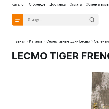
Каталог
О бренде
Доставка
Оплата
Обмен и возв
Главная
Каталог
Селективные духи Lecmo
Селекти
Абаи эк
LECMO TIGER FREN
Абаи му
Платья 