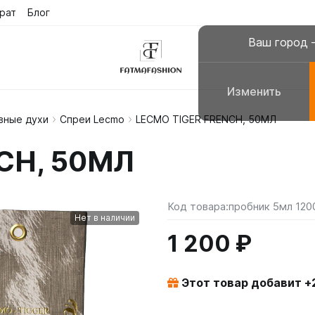
рат
Блог
Ваш город
Изменить
вные духи
Спреи Lecmo
LECMO TIGER FRENCH, 50МЛ
склюзивные платья
Платья для молитвы, н
CH, 50МЛ
сульманские платья
Галабеи домашние плат
повседневные
Женские костюмы
Код товара:
пробник 5мл 120
Нет в наличии
1 200 ₽
Этот товар добавит +