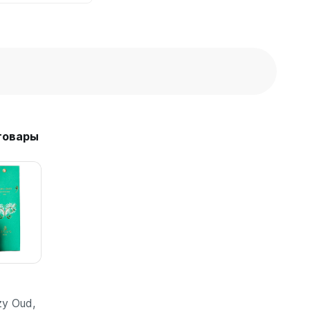
товары
y Oud,