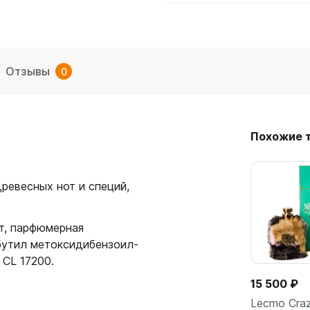
Отзывы
0
Похожие 
ревесных нот и специй,
т, парфюмерная
 бутил метоксидибензоил-
 CL 17200.
15 500 ₽
Lecmo Craz