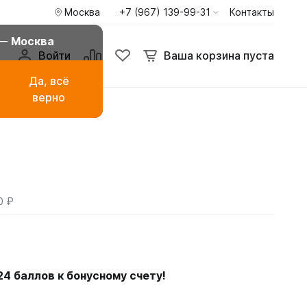
Москва
+7 (967) 139-99-31
Контакты
 —
Москва
Войти
Ваша корзина пуста
Да, всё
верно
амаза
Буркини мусульманские
купальники
ья
Туники пиджаки кардиганы
Худи и свитшоты
0 ₽
24
баллов к бонусному счету!