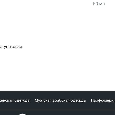
50 мл
Подро
на упаковке
енская одежда
Мужская арабская одежда
Парфюмери