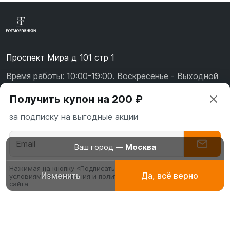
Проспект Мира д 101 стр 1
Время работы: 10:00-19:00. Воскресенье - Выходной
+7 (967) 139-99-31
Получить купон на 200 ₽
+7 (926) 478-75-47
за подписку на выгодные акции
fatmafashion@mail.ru
О бренде
Ваш город —
Москва
Доставка
Нажимая на кнопку «Подписаться» вы соглашаетесь с
Изменить
Да, всё верно
условиями пользования и политикой конфиденциальности
Абаи
Платья для
Буркин
Оплата
сайта
эксклюзивные
молитвы, намаза
мусуль
Обмен и возврат
платья
купаль
Галабеи
Блог
Абаи
домашние платья
Туники