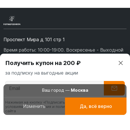
Проспект Мира д 101 стр 1
Время работы: 10:00-19:00. Воскресенье - Выходной
+7 (967) 139-99-31
Получить купон на 200 ₽
+7 (926) 478-75-47
за подписку на выгодные акции
fatmafashion@mail.ru
О бренде
Ваш город —
Москва
Доставка
Нажимая на кнопку «Подписаться» вы соглашаетесь с
Изменить
Да, всё верно
условиями пользования и политикой конфиденциальности
Абаи
Платья для
Буркин
Оплата
сайта
эксклюзивные
молитвы, намаза
мусуль
Обмен и возврат
платья
купаль
Галабеи