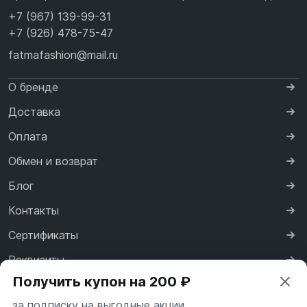
+7 (967) 139-99-31
+7 (926) 478-75-47
fatmafashion@mail.ru
О бренде
Доставка
Оплата
Обмен и возврат
Блог
Контакты
Сертификаты
Реквизиты
Получить купон на 200 ₽
Договор оферты
за подписку на выгодные акции