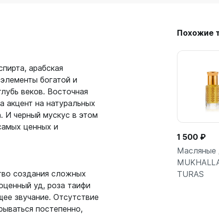
Похожие 
пирта, арабская
 элементы богатой и
лубь веков. Восточная
а акцент на натуральных
. И черный мускус в этом
самых ценных и
1 500 ₽
Масляные 
MUKHALL
тво создания сложных
TURAS
Подро
оценный уд, роза таифи
щее звучание. Отсутствие
рываться постепенно,