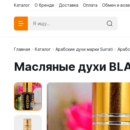
Каталог
О бренде
Доставка
Оплата
Обмен и возв
Главная
Каталог
Арабские духи марки Surrati
Арабс
Абаи эк
Масляные духи BL
Абаи му
Платья 