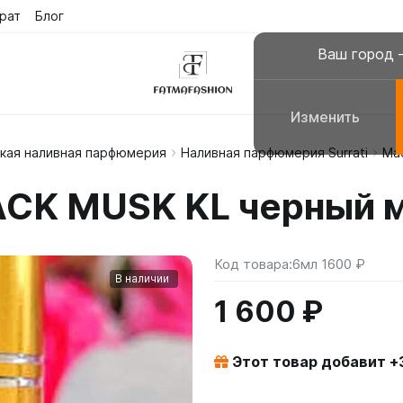
рат
Блог
Ваш город
Изменить
кая наливная парфюмерия
Наливная парфюмерия Surrati
Ма
склюзивные платья
Платья для молитвы, н
ACK MUSK KL черный 
сульманские платья
Галабеи домашние плат
повседневные
Женские костюмы
Код товара:
6мл 1600 ₽
В наличии
1 600 ₽
Этот товар добавит +