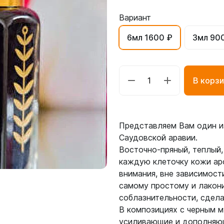
Вариант
6мл 1600 ₽
3мл 90
В корзи
Представляем Вам один и
Саудовской аравии.
Восточно-пряный, теплый,
каждую клеточку кожи аро
внимания, вне зависимост
самому простому и лакони
соблазнительности, сдела
В композициях с черным м
усиливающие и дополняющ