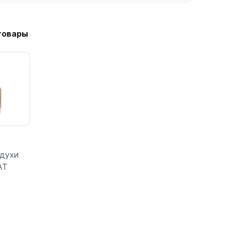
товары
духи
AT
бнее