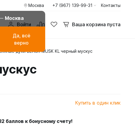
Москва
+7 (967) 139-99-31
Контакты
 —
Москва
Войти
Ваша корзина пуста
Да, всё
верно
сляные духи BLACK MUSK KL черный мускус
амаза
Буркини мусульманские
купальники
мускус
ья
Туники пиджаки кардиганы
Худи и свитшоты
Купить в один клик
32
баллов к бонусному счету!