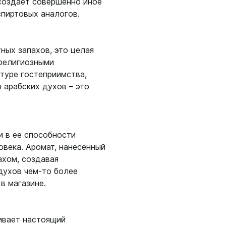
 создает совершенно иное
спиртовых аналогов.
ных запахов, это целая
 религиозными
туре гостеприимства,
 арабских духов – это
и в ее способности
овека. Аромат, нанесенный
ахом, создавая
духов чем-то более
в магазине.
ивает настоящий