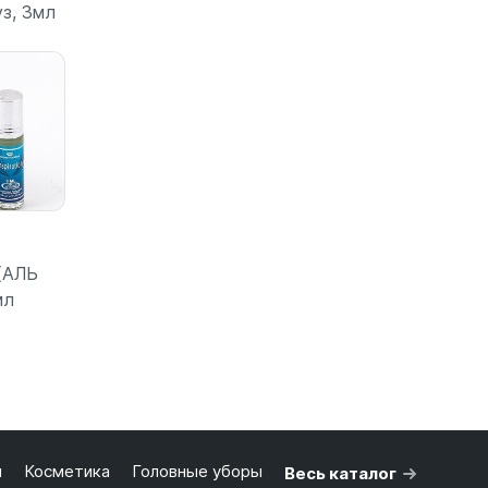
з, 3мл
зину
В корзину
В корзину
 (АЛЬ
мл
зину
я
Косметика
Головные уборы
Весь каталог