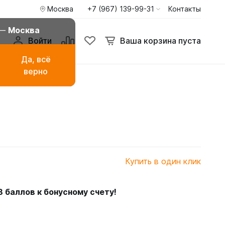
Москва
+7 (967) 139-99-31
Контакты
 —
Москва
Войти
Ваша корзина пуста
Да, всё
верно
амаза
Буркини мусульманские
купальники
ья
Туники пиджаки кардиганы
Худи и свитшоты
Купить в один клик
8
баллов к бонусному счету!