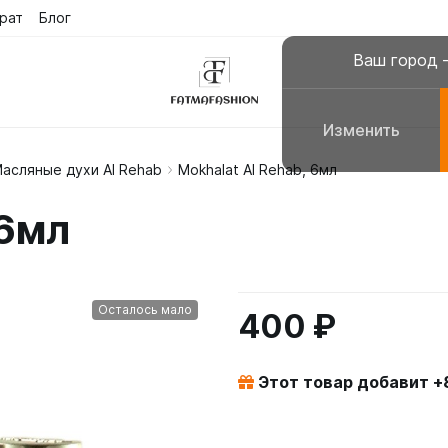
рат
Блог
Ваш город
Изменить
асляные духи Al Rehab
Mokhalat Al Rehab, 6мл
склюзивные платья
Платья для молитвы, н
 6мл
сульманские платья
Галабеи домашние плат
повседневные
Женские костюмы
Осталось мало
400 ₽
Этот товар добавит +