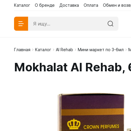
Каталог
О бренде
Доставка
Оплата
Обмен и возв
Главная
Каталог
Al Rehab
Мини маркет по 3-6мл
М
Абаи эк
Mokhalat Al Rehab,
Абаи му
Платья 