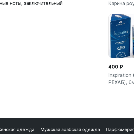
сные ноты, заключительный
Карина роу
В кор
400 ₽
Inspiration
РЕХАБ), 6
В кор
енская одежда
Мужская арабская одежда
Парфюмери