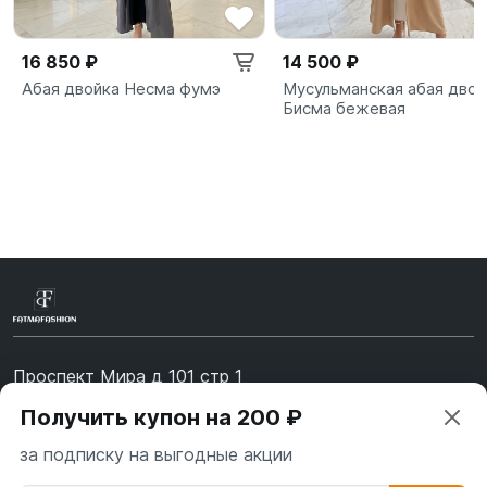
16 850 ₽
14 500 ₽
Абая двойка Несма фумэ
Мусульманская абая двой
Бисма бежевая
Проспект Мира д 101 стр 1
Получить купон на 200 ₽
Время работы: 10:00-19:00. Воскресенье - Выходной
+7 (967) 139-99-31
за подписку на выгодные акции
+7 (926) 478-75-47