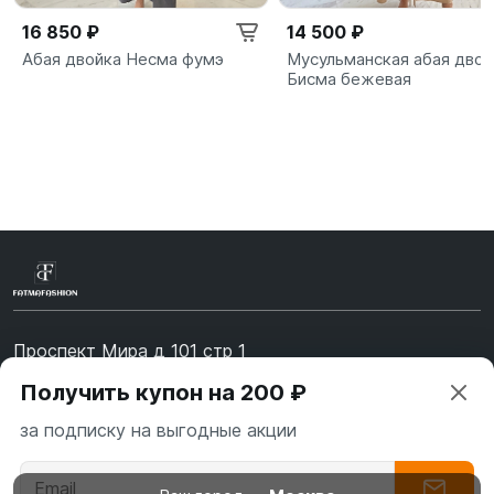
16 850 ₽
14 500 ₽
Абая двойка Несма фумэ
Мусульманская абая двой
Бисма бежевая
Проспект Мира д 101 стр 1
Получить купон на 200 ₽
Время работы: 10:00-19:00. Воскресенье - Выходной
+7 (967) 139-99-31
за подписку на выгодные акции
+7 (926) 478-75-47
fatmafashion@mail.ru