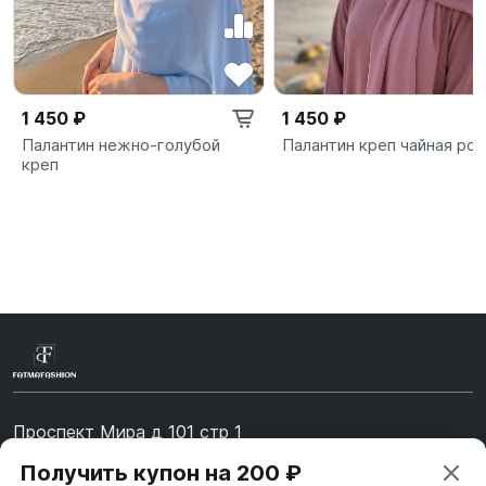
1 450 ₽
1 450 ₽
Палантин нежно-голубой
Палантин креп чайная роз
креп
Проспект Мира д 101 стр 1
Получить купон на 200 ₽
Время работы: 10:00-19:00. Воскресенье - Выходной