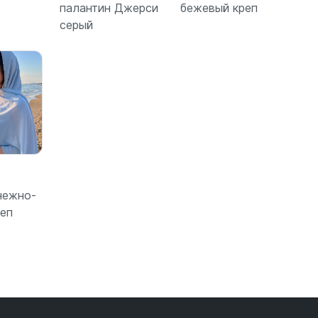
палантин Джерси
бежевый креп
серый
зину
В корзину
В корзину
нежно-
реп
зину