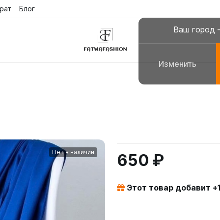
рат
Блог
Ваш город
Изменить
склюзивные платья
Платья для молитвы, н
сульманские платья
Галабеи домашние плат
повседневные
Женские костюмы
Нет в наличии
650 ₽
Этот товар добавит +