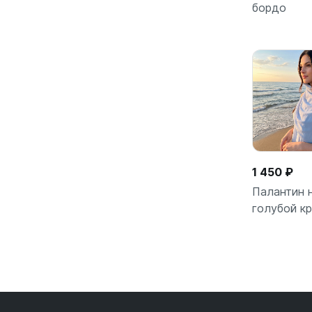
бордо
В кор
1 450 ₽
Палантин 
голубой к
В кор