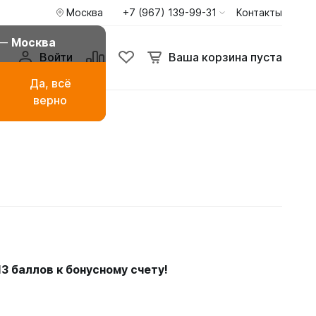
Москва
+7 (967) 139-99-31
Контакты
 —
Москва
Войти
Ваша корзина пуста
Да, всё
верно
амаза
Буркини мусульманские
купальники
ья
Туники пиджаки кардиганы
Худи и свитшоты
13
баллов к бонусному счету!