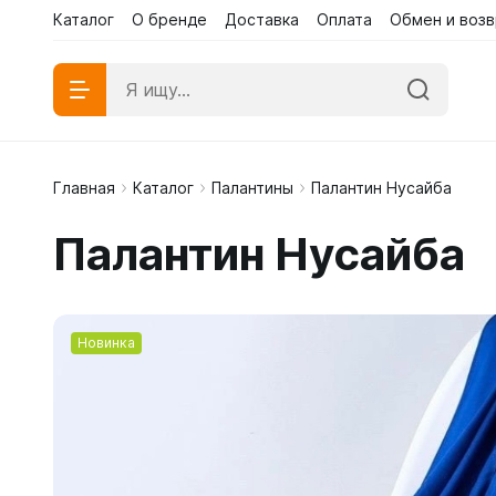
Каталог
О бренде
Доставка
Оплата
Обмен и возв
Главная
Каталог
Палантины
Палантин Нусайба
Абаи эк
Палантин Нусайба
Абаи му
Платья 
Новинка