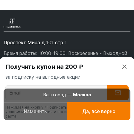
Проспект Мира д 101 стр 1
Время работы: 10:00-19:00. Воскресенье - Выходной
+7 (967) 139-99-31
Получить купон на 200 ₽
+7 (926) 478-75-47
за подписку на выгодные акции
fatmafashion@mail.ru
О бренде
Ваш город —
Москва
Доставка
Нажимая на кнопку «Подписаться» вы соглашаетесь с
Изменить
Да, всё верно
условиями пользования и политикой конфиденциальности
Абаи
Платья для
Буркин
Оплата
сайта
эксклюзивные
молитвы, намаза
мусуль
Обмен и возврат
платья
купаль