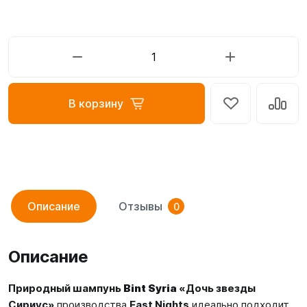
В корзину
Описание
Отзывы
0
Описание
Природный шампунь
Bint Syria
«Дочь звезды
Сириус»
производства
East Nights
идеально подходит