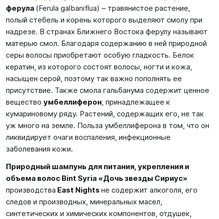
ферула
(Ferula galbaniflua) – травянистое растение,
полый стебель и корень которого выделяют смолу при
надрезе. В странах Ближнего Востока ферулу называют
матерью смол. Благодаря содержанию в ней природной
серы волосы приобретают особую гладкость. Белок
кератин, из которого состоят волосы, ногти и кожа,
насыщен серой, поэтому так важно пополнять ее
присутствие. Также смола гальбанума содержит ценное
вещество
умбеллиферон
, принадлежащее к
кумариновому ряду. Растений, содержащих его, не так
уж много на земле. Польза умбеллиферона в том, что он
ликвидирует очаги воспаления, инфекционные
заболевания кожи.
Природный шампунь для питания, укрепления и
объема волос Bint Syria «Дочь звезды Сириус»
производства
East Nights
не содержит алкоголя, его
следов и производных, минеральных масел,
синтетических и химических компонентов, отдушек,