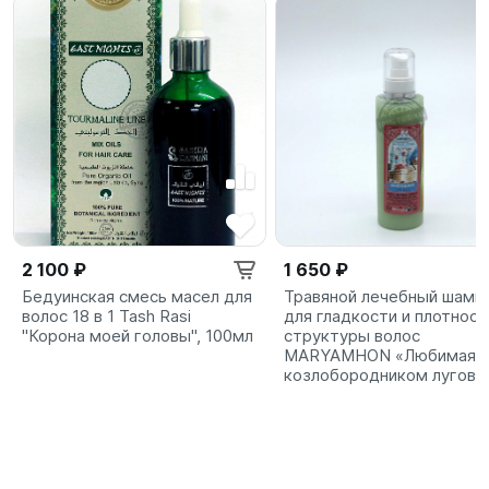
2 100 ₽
1 650 ₽
Бедуинская смесь масел для
Травяной лечебный шамп
волос 18 в 1 Tash Rasi
для гладкости и плотност
"Корона моей головы", 100мл
структуры волос
MARYAMHON «Любимая» 
козлобородником лугов