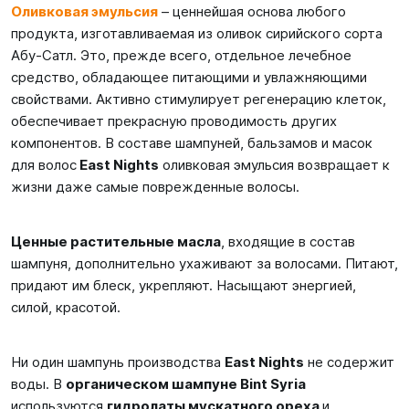
Оливковая эмульсия
– ценнейшая основа любого
продукта, изготавливаемая из оливок сирийского сорта
Абу-Сатл. Это, прежде всего, отдельное лечебное
средство, обладающее питающими и увлажняющими
свойствами. Активно стимулирует регенерацию клеток,
обеспечивает прекрасную проводимость других
компонентов. В составе шампуней, бальзамов и масок
для волос
East Nights
оливковая эмульсия возвращает к
жизни даже самые поврежденные волосы.
Ценные растительные масла
, входящие в состав
шампуня, дополнительно ухаживают за волосами. Питают,
придают им блеск, укрепляют. Насыщают энергией,
силой, красотой.
Ни один шампунь производства
East Nights
не содержит
воды. В
органическом шампуне
Bint
Syria
используются
гидролаты мускатного ореха
и