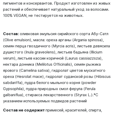
пигментов и консервантов. Продукт изготовлен из живых
растений и обеспечивает натуральный уход за волосами.
100% VEGAN, не тестируется на животных.
Состав:
оливковая эмульсия сирийского сорта Абу-Сатл
(Olive emulsion), масла: ореха арганы (Argania spinosa),
семян перца гвоздичного (Myrcia acris), листьев девясила
душистого (Inula graveolens), листьев бадьяна (Illicium
verum), листьев кассии коричной (Laurus cassiazzsza),
нектара донника (Melilotus Officinalis), семян рыжика
ярового (Саmеlinа sativa), гидролат цветов мускатного
ореха (Hesrolat mace), гидролат суданской розы (Hibiscus
sabdariffa), пудра белого мыльного корня (powder
Gypsophila), пудра природных смол ферула (Ferula
galbaniflua), стиракса лекарственного (Styrax L.).*С
указанием используемых подвидов растений
Состав не содержит
примесей, красителей, спирта,