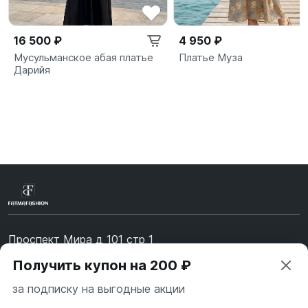
16 500 ₽
4 950 ₽
Мусульманское абая платье
Платье Муза
Дарийя
Проспект Мира д 101 стр 1
Получить купон на 200 ₽
Время работы: 10:00-19:00. Воскресенье - Выходной
+7 (967) 139-99-31
за подписку на выгодные акции
+7 (926) 478-75-47