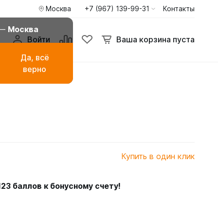
Москва
+7 (967) 139-99-31
Контакты
 —
Москва
Войти
Ваша корзина пуста
Да, всё
верно
амаза
Буркини мусульманские
купальники
ья
Туники пиджаки кардиганы
Худи и свитшоты
Купить в один клик
123
баллов к бонусному счету!