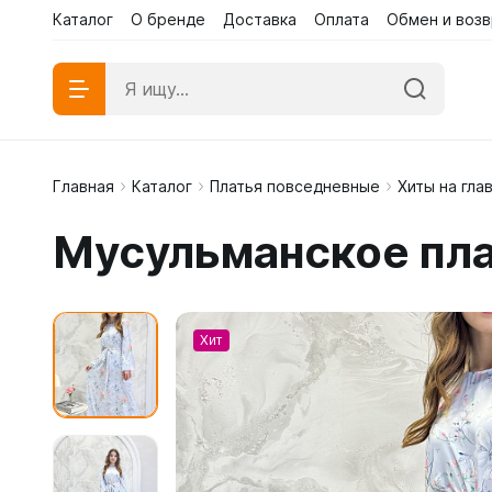
Каталог
О бренде
Доставка
Оплата
Обмен и возв
Главная
Каталог
Платья повседневные
Хиты на гла
Абаи эк
Мусульманское пла
Абаи му
Платья 
Хит