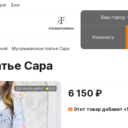
рат
Блог
Ваш город
Изменить
вной
Мусульманское платье Сара
склюзивные платья
Платья для молитвы, н
тье Сара
сульманские платья
Галабеи домашние плат
повседневные
Женские костюмы
Осталось мало
5,0
6 150 ₽
Этот товар добавит +