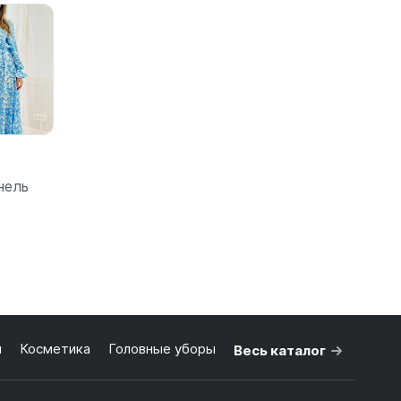
нель
зину
я
Косметика
Головные уборы
Весь каталог