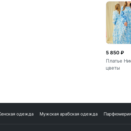
5 850 ₽
Платье Ни
цветы
В кор
енская одежда
Мужская арабская одежда
Парфюмери