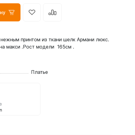
ну
 нежным принтом из ткани шелк Армани люкс.
на макси .Рост модели 165см .
Платье
в
n