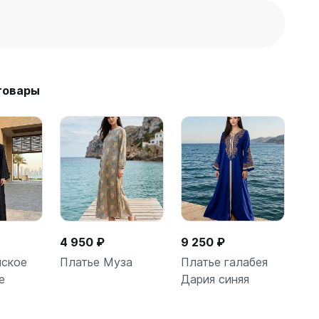
товары
4 950 ₽
9 250 ₽
ское
Платье Муза
Платье галабея
е
Дария синяя
зину
В корзину
В корзину