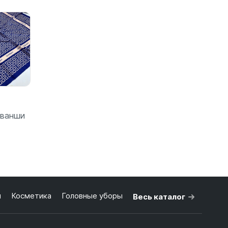
зину
В корзину
В корзину
иванши
зину
я
Косметика
Головные уборы
Весь каталог