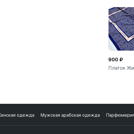
В кор
900 ₽
Платок Ж
В кор
енская одежда
Мужская арабская одежда
Парфюмери