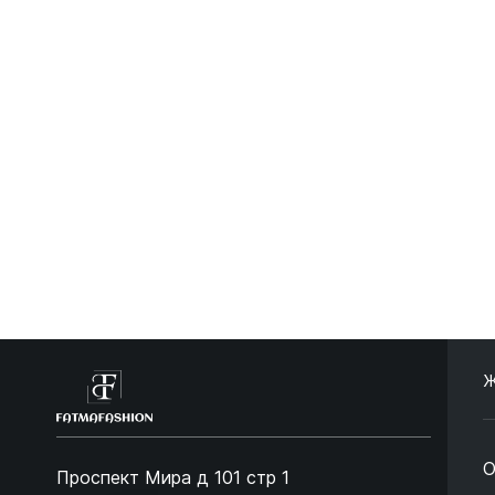
Ж
О
Проспект Мира д 101 стр 1