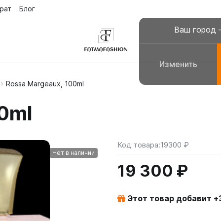
рат
Блог
Ваш город
Изменить
Rossa Margeaux, 100ml
склюзивные платья
Платья для молитвы, н
0ml
сульманские платья
Галабеи домашние плат
повседневные
Женские костюмы
Код товара:
19300 ₽
Нет в наличии
19 300 ₽
Этот товар добавит +