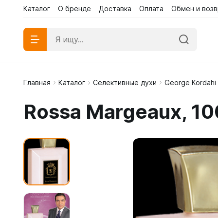
Каталог
О бренде
Доставка
Оплата
Обмен и возв
Главная
Каталог
Селективные духи
George Kordahi
Абаи эк
Rossa Margeaux, 10
Абаи му
Платья 