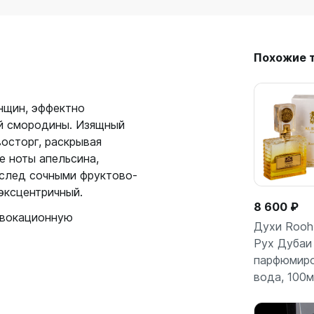
Похожие 
нщин, эффектно
ой смородины. Изящный
восторг, раскрывая
 ноты апельсина,
 след сочными фруктово-
эксцентричный.
8 600 ₽
овокационную
Духи Rooh 
Рух Дубаи
парфюмиро
Подро
вода, 100