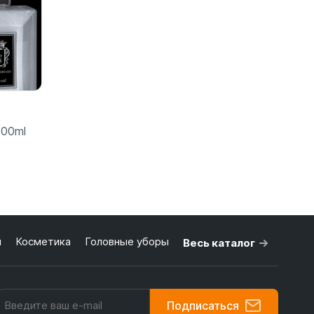
 100ml
бнее
я
Косметика
Головные уборы
Весь каталог
Подписаться