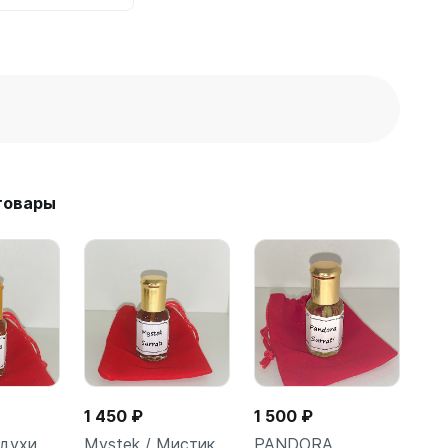
товары
1 450 ₽
1 500 ₽
духи
Mystek / Мистик
PANDORA