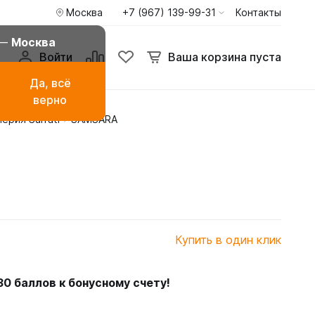
Москва
+7 (967) 139-99-31
Контакты
 —
Москва
Войти
Ваша корзина пуста
Да, всё
верно
ерия Surrati
SAMSARA
амаза
Буркини мусульманские
купальники
ья
Туники пиджаки кардиганы
Худи и свитшоты
Купить в один клик
30
баллов к бонусному счету!