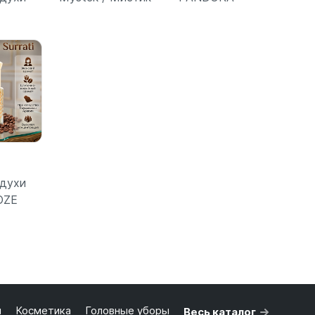
бнее
Подробнее
Подробнее
духи
OZE
бнее
я
Косметика
Головные уборы
Весь каталог