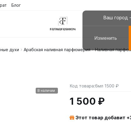
рат
Блог
Ваш город
Изменить
ные духи
Арабская наливная парфюмерия
Наливная парфюм
склюзивные платья
Платья для молитвы, н
сульманские платья
Галабеи домашние плат
повседневные
Женские костюмы
Код товара:
6мл 1500 ₽
В наличии
1 500 ₽
Этот товар добавит +