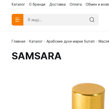
Каталог
О бренде
Доставка
Оплата
Обмен и возв
Главная
Каталог
Арабские духи марки Surrati
Масля
Абаи эк
SAMSARA
Абаи му
Платья 