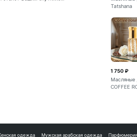
Tatshana
Подро
1 750 ₽
Масляные 
COFFEE R
Подро
енская одежда
Мужская арабская одежда
Парфюмери