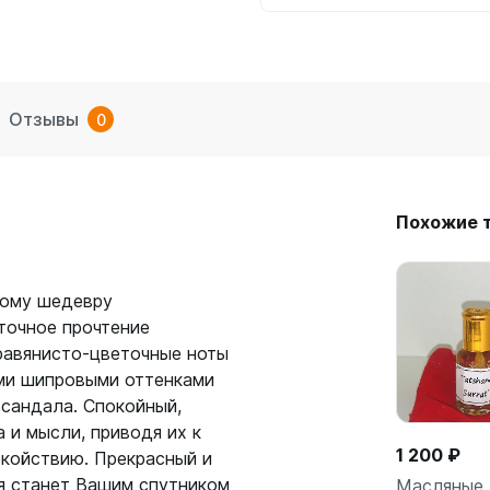
Отзывы
0
Похожие 
ному шедевру
точное прочтение
равянисто-цветочные ноты
ми шипровыми оттенками
 сандала. Спокойный,
 и мысли, приводя их к
1 200 ₽
окойствию. Прекрасный и
я станет Вашим спутником
Масляные 