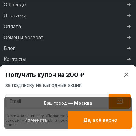
О бренде
Доставка
Оплата
Обмен и возврат
Блог
Контакты
Сертификаты
Получить купон на 200 ₽
Реквизиты
за подписку на выгодные акции
Договор оферты
Политика конфиденциальности
Ваш город —
Москва
Нажимая на кнопку «Подписаться» вы соглашаетесь с
Изменить
Да, всё верно
условиями пользования и политикой конфиденциальности
Абаи
Платья для
Буркин
сайта
эксклюзивные
молитвы, намаза
мусуль