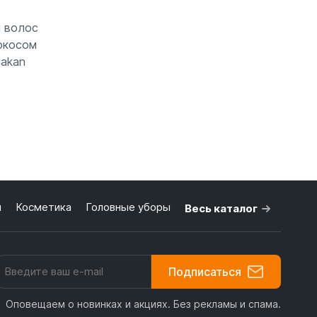
 волос
кокосом
Makan
зину
я
Косметика
Головные уборы
Весь каталог
Подписаться
Оповещаем о новинках и акциях. Без рекламы и спама.