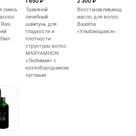
1 650 ₽
2 300 ₽
я смесь
Травяной
Восстанавливающее
 волос
лечебный
масло для волос
 Rasi
шампунь для
Baasima
зину
В корзину
В корзину
оей
гладкости и
«Улыбающаяся»
00мл
плотности
структуры волос
MARYAMHON
«Любимая» с
козлобородником
луговым