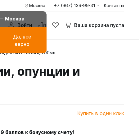
Москва
+7 (967) 139-99-31
Контакты
 —
Москва
Войти
Ваша корзина пуста
Да, всё
верно
идеи BINT RAVANI, 200мл
амаза
Буркини мусульманские
купальники
и, опунции и
ья
Туники пиджаки кардиганы
Худи и свитшоты
Купить в один клик
19
баллов к бонусному счету!