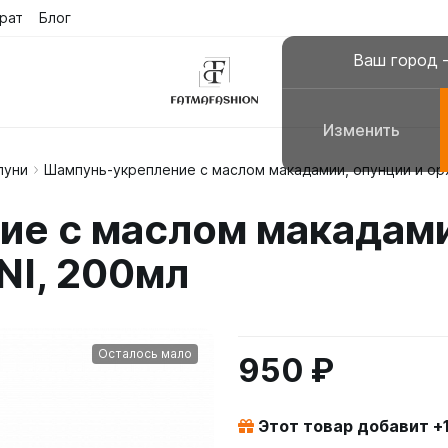
рат
Блог
Ваш город
Изменить
пуни
Шампунь-укрепление с маслом макадамии, опунции и орх
склюзивные платья
Платья для молитвы, н
е с маслом макадами
сульманские платья
Галабеи домашние плат
NI, 200мл
повседневные
Женские костюмы
Осталось мало
950 ₽
Этот товар добавит +