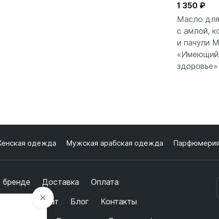
1 350 ₽
Масло для
с амлой, 
и пачули 
В кор
«Имеющий
здоровье»
енская одежда
Мужская арабская одежда
Парфюмери
 бренде
Доставка
Оплата
бмен и возврат
Блог
Контакты