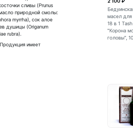
2 100 ₽
 косточки сливы (Prunus
Бедуинска
, масло природной смолы:
масел для
hora myrrha), сок алое
18 в 1 Tash
В кор
ьев душицы (Origanum
"Корона м
ae rubra).
головы", 1
.Продукция имеет