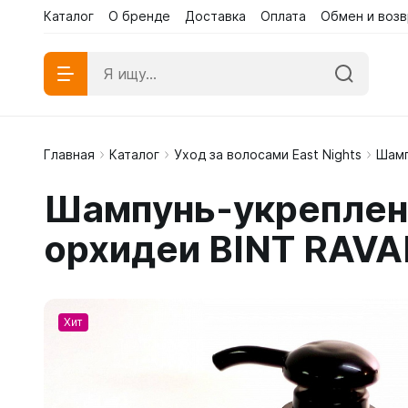
Каталог
О бренде
Доставка
Оплата
Обмен и возв
Главная
Каталог
Уход за волосами East Nights
Шам
Абаи эк
Шампунь-укреплени
Абаи му
орхидеи BINT RAVA
Платья 
Хит