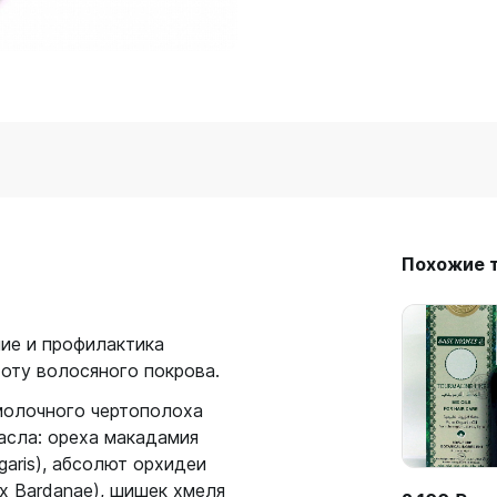
Похожие 
ие и профилактика
оту волосяного покрова.
 молочного чертополоха
масла: ореха макадамия
lgaris), абсолют орхидеи
dix Bardanae), шишек хмеля