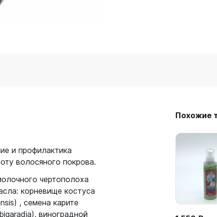
Похожие 
ие и профилактика
оту волосяного покрова.
 молочного чертополоха
масла: корневище костуса
énsis) , семена карите
 bigaradia), виноградной