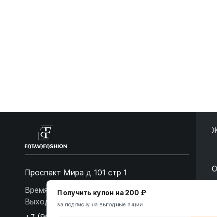
Ж
О
Проспект Мира д 101 стр 1
О
Время работы: 10:00-19:00. Воскресенье -
Получить купон на 200 ₽
Выходной
за подписку на выгодные акции
С