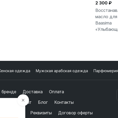
2 300 ₽
Восстана
масло для
Baasima
В кор
«Улыбающ
енская одежда
Мужская арабская одежда
Парфюмери
 бренде
Доставка
Оплата
бмен и возврат
Блог
Контакты
ертификаты
Реквизиты
Договор оферты