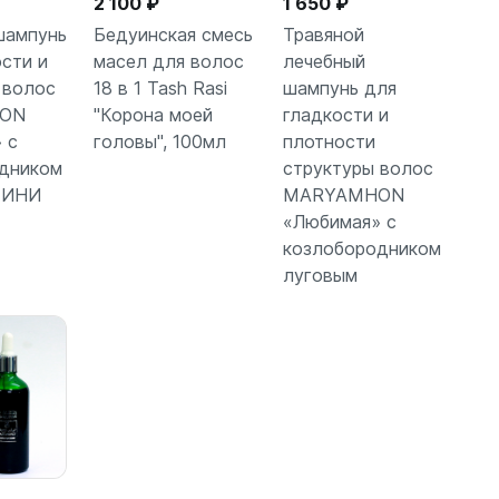
2 100 ₽
1 650 ₽
шампунь
Бедуинская смесь
Травяной
сти и
масел для волос
лечебный
 волос
18 в 1 Tash Rasi
шампунь для
зину
В корзину
В корзину
ON
"Корона моей
гладкости и
 с
головы", 100мл
плотности
дником
структуры волос
МИНИ
MARYAMHON
«Любимая» с
козлобородником
луговым