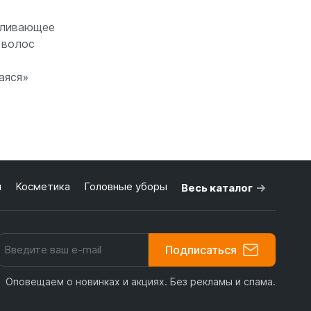
вливающее
 волос
зину
аяся»
я
Косметика
Головные уборы
Весь каталог
Подписаться
Оповещаем о новинках и акциях. Без рекламы и спама.