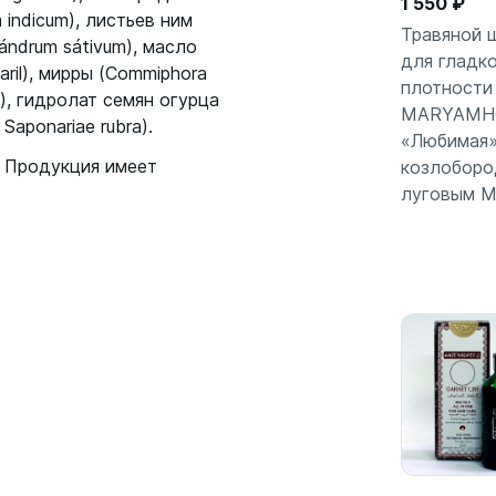
1 550 ₽
m indicum), листьев ним
Травяной 
iándrum sátivum), масло
для гладко
ril), мирры (Commiphora
плотности
В кор
s), гидролат семян огурца
MARYAMH
Saponariae rubra).
«Любимая»
. Продукция имеет
козлоборо
луговым 