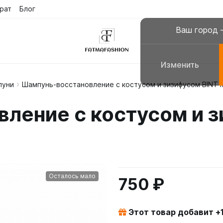
рат
Блог
Ваш город
Изменить
пуни
Шампунь-восстановление с костусом и зизифусом BINT
склюзивные платья
Платья для молитвы, н
ление с костусом и з
сульманские платья
Галабеи домашние плат
повседневные
Женские костюмы
Осталось мало
750 ₽
Этот товар добавит +