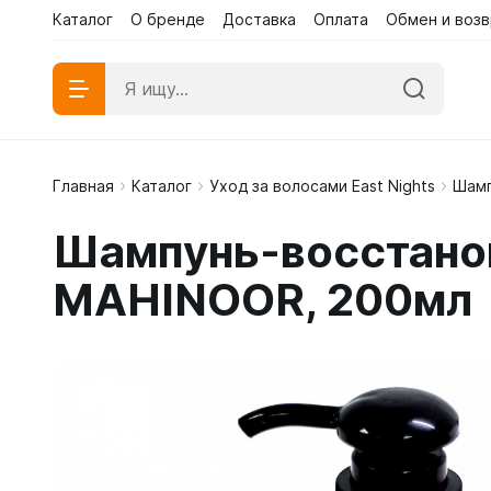
Каталог
О бренде
Доставка
Оплата
Обмен и возв
Главная
Каталог
Уход за волосами East Nights
Шам
Абаи эк
Шампунь-восстанов
Абаи му
MAHINOOR, 200мл
Платья 