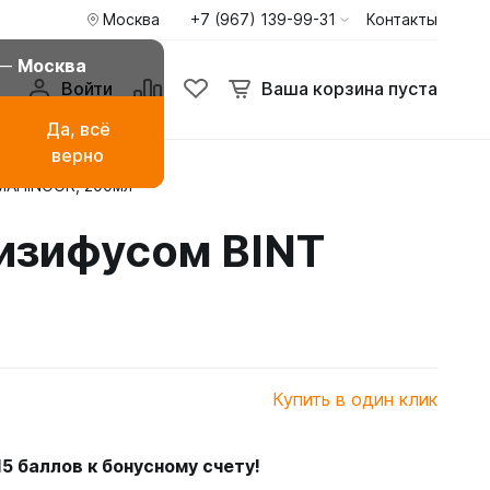
Москва
+7 (967) 139-99-31
Контакты
 —
Москва
Войти
Ваша корзина пуста
Да, всё
верно
 MAHINOOR, 200мл
амаза
Буркини мусульманские
купальники
изифусом BINT
ья
Туники пиджаки кардиганы
Худи и свитшоты
Купить в один клик
15
баллов к бонусному счету!