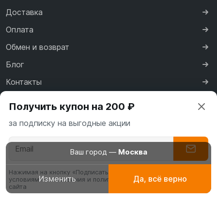
Доставка
Оплата
Обмен и возврат
Блог
Контакты
Сертификаты
Получить купон на 200 ₽
Реквизиты
за подписку на выгодные акции
Договор оферты
Политика конфиденциальности
Ваш город —
Москва
Нажимая на кнопку «Подписаться» вы соглашаетесь с
Изменить
Да, всё верно
условиями пользования и политикой конфиденциальности
Абаи
Платья для
Буркин
сайта
эксклюзивные
молитвы, намаза
мусуль
платья
купаль
Политика обработки персональных данных