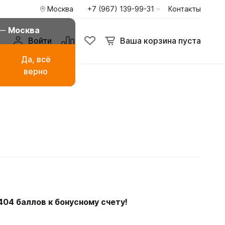
Москва
+7 (967) 139-99-31
Контакты
 —
Москва
Войти
Ваша корзина пуста
Да, всё
верно
амаза
Буркини мусульманские
купальники
ья
Туники пиджаки кардиганы
Худи и свитшоты
404
баллов к бонусному счету!