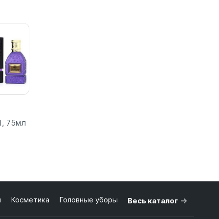
бнее
Подробнее
Подробнее
I, 75мл
бнее
я
Косметика
Головные уборы
Весь каталог