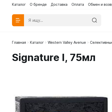
Каталог
О бренде
Доставка
Оплата
Обмен и возв
Главная
Каталог
Western Valley Avenue
Селективны
Абаи эк
Signature I, 75мл
Абаи му
Платья 