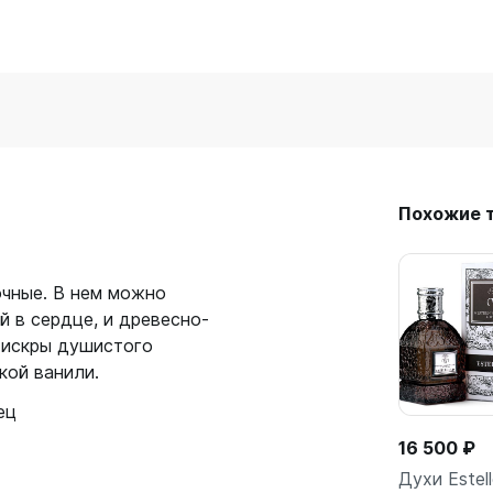
Похожие 
очные. В нем можно
й в сердце, и древесно-
 искры душистого
кой ванили.
ец
16 500 ₽
Духи Estell