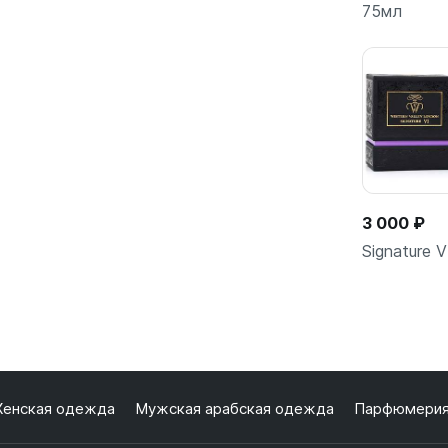
75мл
Подро
3 000 ₽
Signature V
Подро
енская одежда
Мужская арабская одежда
Парфюмери