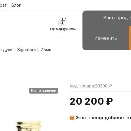
рат
Блог
Ваш город
Изменить
е духи
Signature I, 75мл
склюзивные платья
Платья для молитвы, н
сульманские платья
Галабеи домашние плат
повседневные
Женские костюмы
Код товара:
20200 ₽
Нет в наличии
20 200 ₽
Этот товар добавит +