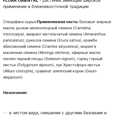
FLORA ORIENTAL
- растения, имеющие широкое
применение в ближневосточной традиции
Специфика сырья:
Применяемая часть:
базовые жирные
масла: рыжик мелкоплодный семена (Camelina
microcarpa), амарант метельчатый семена (Amaranthus
paniculatus), руккола семена (Eruca sativa), крамбе
абиссинский семена (Crambe abyssinica), моринга
масличная семена (Moringa oleifera), эфирные масла:
паслен черный плоды (Solanum nigrum), горец горный
листья (Polygonum alpinum), лук Христофора листья
(Allium cristophii), гравилат алеппский корни (Geum
aleppicum)
Назначение:
в чистом виде, смешение с другими базовыми и