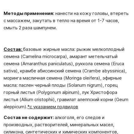
Методы применения:
нанести на кожу головы, втереть
с массажем, закутать в тепло на время от 1-7 часов,
смыть 2 раза шампунем.
Состав:
базовые жирные масла: рыжик мелкоплодный
семена (Camelina microcarpa), амарант метельчатый
семена (Amaranthus paniculatus), руккола семена (Eruca
sativa), крамбе абиссинский семена (Crambe abyssinica),
моринга масличная семена (Moringa oleifera), эфирные
масла: паслен черный плоды (Solanum nigrum), горец
горный листья (Polygonum alpinum), лук Христофора
листья (Allium cristophii), гравилат алеппский корни (Geum
aleppicum).
*
с указанием подвидов
Состав не содержит
:
алкоголя, его следов и
производных, растворителей, минеральных масел,
силикона, синтетических и химических компонентов,