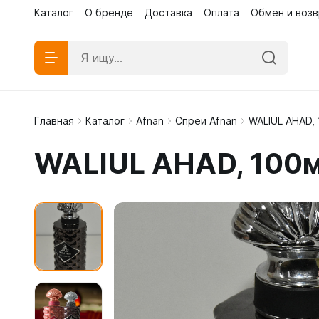
Каталог
О бренде
Доставка
Оплата
Обмен и возв
Главная
Каталог
Afnan
Спреи Afnan
WALIUL AHAD,
Абаи эк
WALIUL AHAD, 100
Абаи му
Платья 