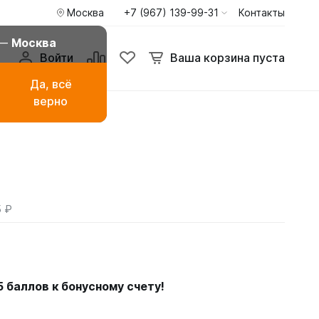
Москва
+7 (967) 139-99-31
Контакты
 —
Москва
Войти
Ваша корзина пуста
Да, всё
верно
амаза
Буркини мусульманские
купальники
ья
Туники пиджаки кардиганы
Худи и свитшоты
5 ₽
5
баллов к бонусному счету!