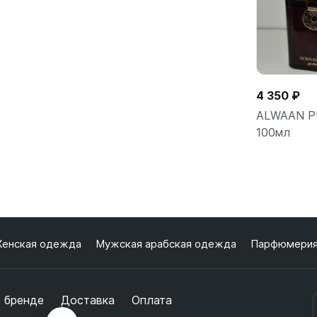
4 350 ₽
ALWAAN P
100мл
Подро
енская одежда
Мужская арабская одежда
Парфюмери
 бренде
Доставка
Оплата