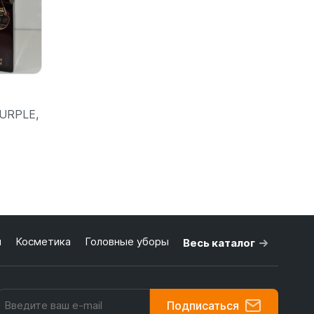
URPLE,
бнее
я
Косметика
Головные уборы
Весь каталог
Подписаться