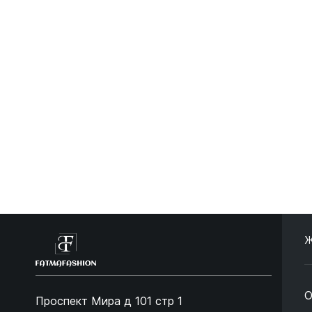
Ж
О
Проспект Мира д 101 стр 1