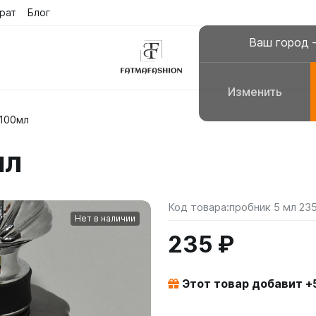
рат
Блог
Ваш город
Изменить
 100мл
склюзивные платья
Платья для молитвы, н
мл
сульманские платья
Галабеи домашние плат
повседневные
Женские костюмы
Код товара:
пробник 5 мл 23
Нет в наличии
235 ₽
Этот товар добавит +