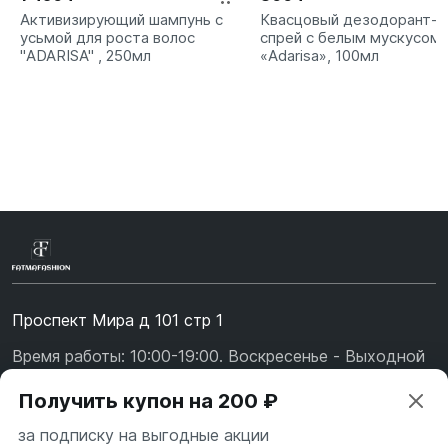
Активизирующий шампунь с
Квасцовый дезодорант-
усьмой для роста волос
спрей с белым мускусом
"ADARISA" , 250мл
«Adarisa», 100мл
Проспект Мира д 101 стр 1
Время работы: 10:00-19:00. Воскресенье - Выходной
+7 (967) 139-99-31
Получить купон на 200 ₽
+7 (926) 478-75-47
за подписку на выгодные акции
fatmafashion@mail.ru