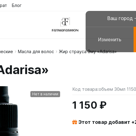
рат
Блог
Ваш город
Изменить
ческие
Масла для волос
Жир страуса Эму «Adarisa»
склюзивные платья
Платья для молитвы, н
Adarisa»
сульманские платья
Галабеи домашние плат
повседневные
Женские костюмы
Код товара:
объем 30мл 1150
Нет в наличии
1 150 ₽
Этот товар добавит +