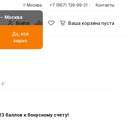
Москва
+7 (967) 139-99-31
Контакты
 —
Москва
Войти
Ваша корзина пуста
Да, всё
верно
амаза
Буркини мусульманские
купальники
ья
Туники пиджаки кардиганы
Худи и свитшоты
 ₽
23
баллов к бонусному счету!