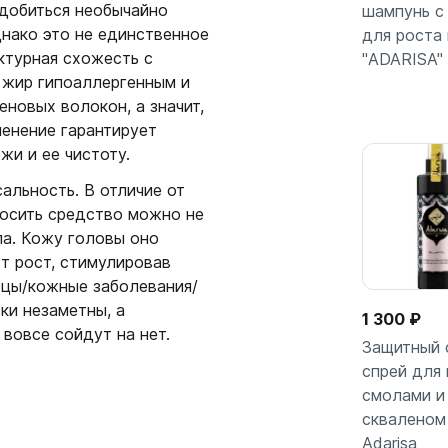
добиться необычайно
шампунь с
нако это не единственное
для роста
В кор
ктурная схожесть с
"ADARISA" 
 жир гипоаллергенным и
новых волокон, а значит,
менение гарантирует
жи и ее чистоту.
сальность. В отличие от
носить средство можно не
ла. Кожу головы оно
т рост, стимулировав
бцы/кожные заболевания/
ки незаметны, а
1 300 ₽
 вовсе сойдут на нет.
Защитный 
спрей для 
смолами и
В кор
скваленом
Adarisa