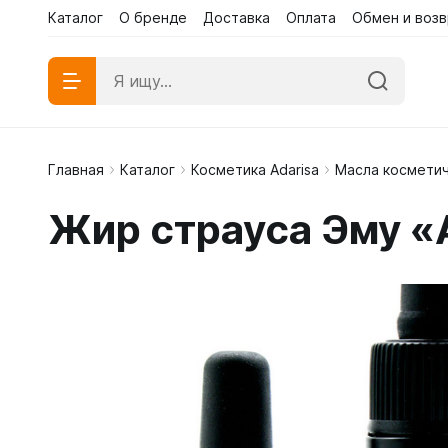
Каталог
О бренде
Доставка
Оплата
Обмен и возв
Главная
Каталог
Косметика Adarisa
Масла космети
Абаи эк
Жир страуса Эму «
Абаи му
Платья 