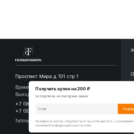
Ж
О
Проспект Мира д 101 стр 1
О
Время работы: 10:00-19:00. Воскресенье -
Получить купон на 200 ₽
Выходной
за подписку на выгодные акции
С
+7 (967) 139-99-31
Подпи
П
+7 (926) 478-75-47
fatmafashion@mail.ru
Нажимая на кнопку «Подписаться» вы соглашаетесь с условиями 
политикой конфиденциальности сайта