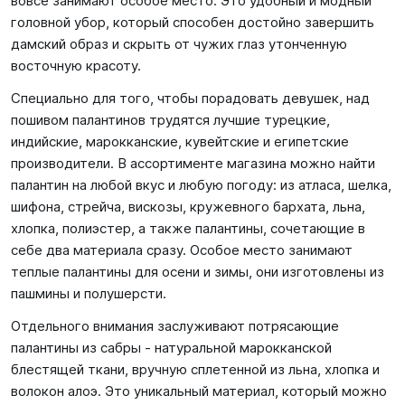
вовсе занимают особое место. Это удобный и модный
головной убор, который способен достойно завершить
дамский образ и скрыть от чужих глаз утонченную
восточную красоту.
Специально для того, чтобы порадовать девушек, над
пошивом палантинов трудятся лучшие турецкие,
индийские, марокканские, кувейтские и египетские
производители. В ассортименте магазина можно найти
палантин на любой вкус и любую погоду: из атласа, шелка,
шифона, стрейча, вискозы, кружевного бархата, льна,
хлопка, полиэстер, а также палантины, сочетающие в
себе два материала сразу. Особое место занимают
теплые палантины для осени и зимы, они изготовлены из
пашмины и полушерсти.
Отдельного внимания заслуживают потрясающие
палантины из сабры - натуральной марокканской
блестящей ткани, вручную сплетенной из льна, хлопка и
волокон алоэ. Это уникальный материал, который можно