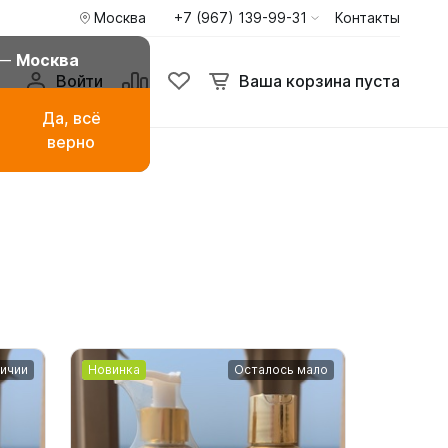
Москва
+7 (967) 139-99-31
Контакты
внение
Избранное
Ваша корзина пуста
 —
Москва
Войти
Ваша корзина пуста
Да, всё
верно
амаза
Буркини мусульманские
купальники
ья
Туники пиджаки кардиганы
Худи и свитшоты
личии
Новинка
Осталось мало