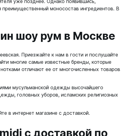
ителя уже позднее. Однако появившись,
я преимущественный моносостав ингредиентов. В
зин шоу рум в Москве
евская. Приезжайте к нам в гости и послушайте
айти многие самые известные бренды, которые
 нотками отличают ее от многочисленных товаров
кциями мусульманской одежды высочайшего
дежды, головных уборов, исламских религиозных
те в интернет магазине с доставкой.
idi с доставкой по