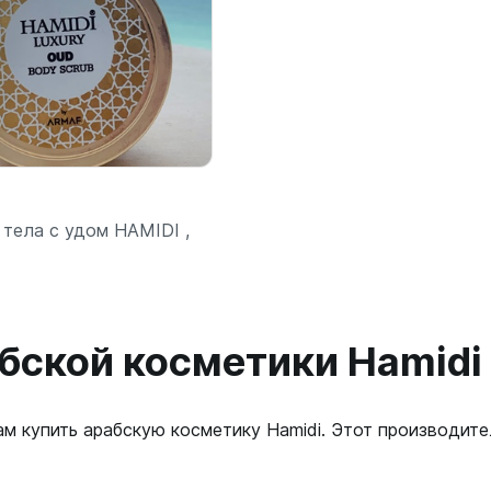
 тела с удом HAMIDI ,
бской косметики Hamidi
ам купить арабскую косметику Hamidi. Этот производит
В корзину
шт