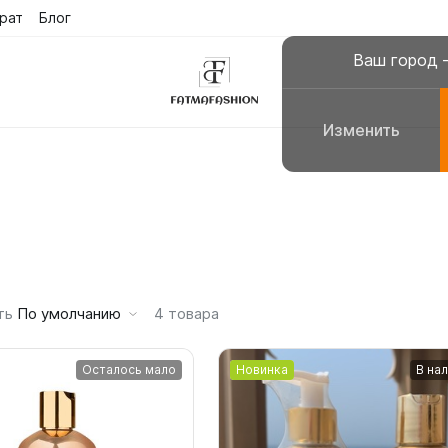
рат
Блог
Поиск
Сра
е
Ваш город
Изменить
склюзивные платья
Платья для молитвы, н
сульманские платья
Галабеи домашние плат
повседневные
Женские костюмы
ть
По умолчанию
4
товара
Осталось мало
Новинка
В на