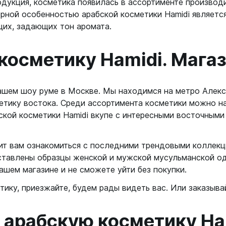
дукция, косметика появилась в ассортименте производ
ерной особенностью арабской косметики Hamidi являетс
щих, задающих тон аромата.
косметику Hamidi. Мага
ашем шоу руме в Москве. Мы находимся на метро Алексе
етику востока. Среди ассортимента косметики можно н
ской косметики Hamidi вкупе с интересными восточными
жит вам ознакомиться с последними трендовыми колле
ставлены образцы женской и мужской мусульманской о
ашем магазине и не сможете уйти без покупки.
ику, приезжайте, будем рады видеть вас. Или заказывай
 арабскую косметику Ham