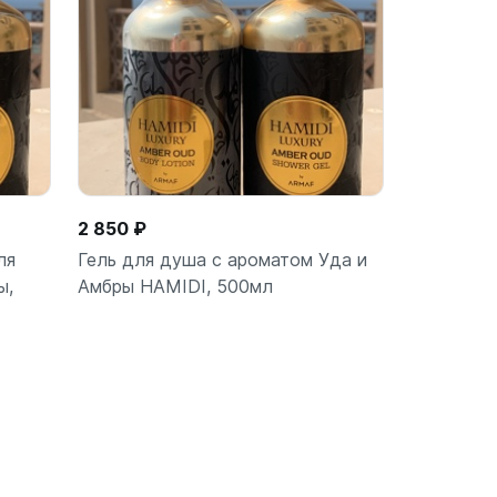
2 850 ₽
ля
Гель для душа с ароматом Уда и
ы,
Амбры HAMIDI, 500мл
ину
В корзину
шт