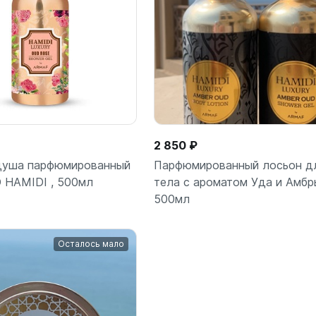
2 850 ₽
 душа парфюмированный
Парфюмированный лосьон д
 HAMIDI , 500мл
тела с ароматом Уда и Амбр
500мл
Осталось мало
В корзину
В корз
шт
шт