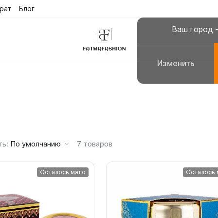
рат
Блог
Поиск
Сра
е
Ваш город
Изменить
склюзивные платья
Платья для молитвы, н
сульманские платья
Галабеи домашние плат
повседневные
Женские костюмы
ть:
По умолчанию
7
товаров
Осталось мало
Осталось 