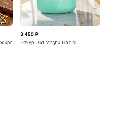
2 450 ₽
ребро
Бахур Oud Magrib Hamidi
ину
В корзину
шт