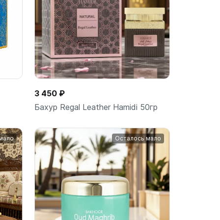
3 450 ₽
Бахур Regal Leather Hamidi 50гр
мало
Осталось мало
ину
В корзину
шт