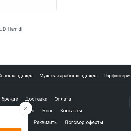
UD Hamidi
енская одежда
Мужская арабская одежда
Парфюмери
В корзину
шт
 бренде
Доставка
Оплата
бмен и возврат
Блог
Контакты
ертификаты
Реквизиты
Договор оферты