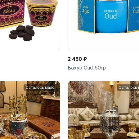
2 450 ₽
Бахур Oud 50гр
Осталось мало
Осталось 
В корзину
В корз
шт
шт