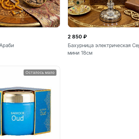
2 850 ₽
Араби
Бахурница электрическая Се
мини 18см
Осталось мало
В корзину
В корз
шт
шт