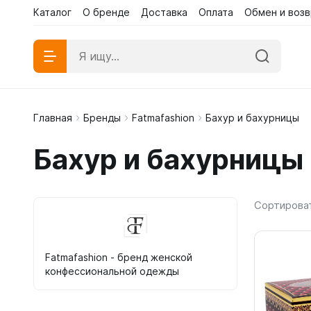
Каталог
О бренде
Доставка
Оплата
Обмен и возв
Каталог
Каталог
О бренд
Главная
Бренды
Fatmafashion
Бахур и бахурницы
Абаи эк
Бахур и бахурницы
Абаи му
Платья 
Сортирова
Fatmafashion - бренд женской
конфессиональной одежды