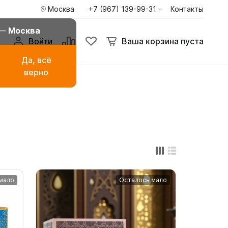
Москва
+7 (967) 139-99-31
Контакты
внение
Избранное
Ваша корзина пуста
 —
Москва
Войти
Ваша корзина пуста
Да, всё
верно
амаза
Буркини мусульманские
купальники
ья
Туники пиджаки кардиганы
Худи и свитшоты
мало
Осталось мало