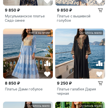
9 850 ₽
9 850 ₽
Мусульманское платье
Платье с вышивкой
Сидэ синее
голубое
Нет в наличии
Осталось мало
8 850 ₽
9 250 ₽
Платье Дами гобулое
Платье галабея Дария
черная
Осталось мало
Осталось мало