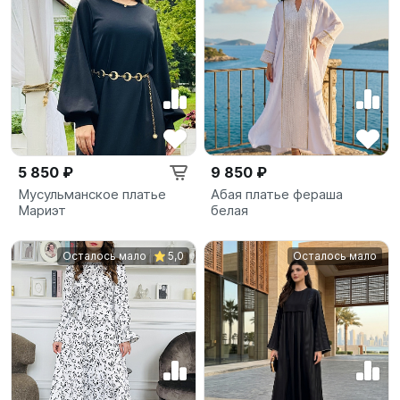
5 850 ₽
9 850 ₽
Мусульманское платье
Абая платье фераша
Мариэт
белая
Осталось мало
5,0
Осталось мало