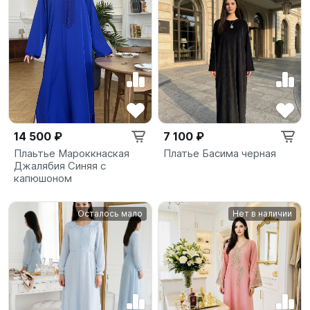
14 500 ₽
7 100 ₽
Плаьтье Мароккнаская
Платье Басима черная
Джалябия Синяя с
капюшоном
Осталось мало
Нет в наличии