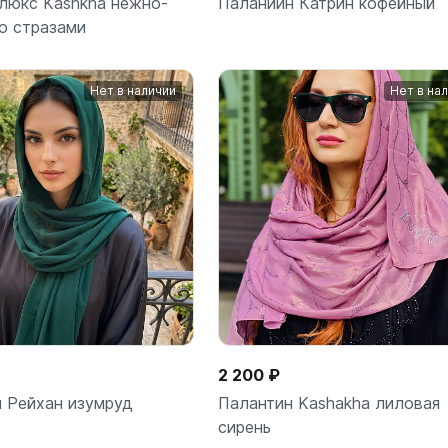
люкс Kashkha нежно-
Паланиин Катрин кофейный
о стразами
Нет в наличии
Нет в на
В корзину
В корз
шт
шт
2 200 ₽
 Рейхан изумруд
Палантин Kashakha лиловая
сирень