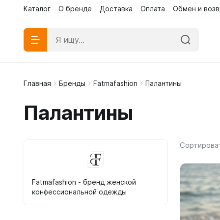
Каталог
О бренде
Доставка
Оплата
Обмен и возв
Каталог
Каталог
О бренд
Главная
Бренды
Fatmafashion
Палантины
Абаи эк
Палантины
Абаи му
Платья 
Сортирова
Fatmafashion - бренд женской
конфессиональной одежды