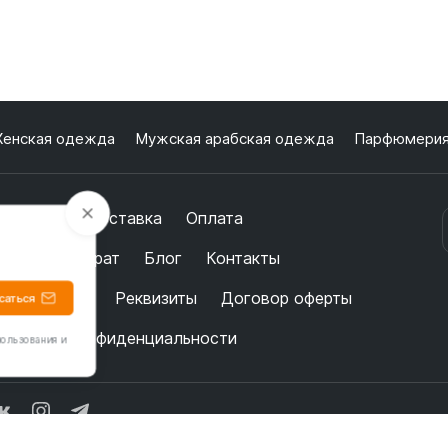
енская одежда
Мужская арабская одежда
Парфюмери
 бренде
Доставка
Оплата
бмен и возврат
Блог
Контакты
ертификаты
Реквизиты
Договор оферты
саться
олитика конфиденциальности
пользования и