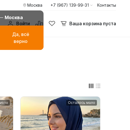
Москва
+7 (967) 139-99-31
Контакты
внение
Избранное
Ваша корзина пуста
 —
Москва
Войти
Ваша корзина пуста
Да, всё
верно
амаза
Буркини мусульманские
купальники
ья
Туники пиджаки кардиганы
Худи и свитшоты
мало
Осталось мало