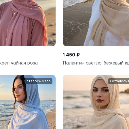
1 450 ₽
креп чайная роза
Палантин светло-бежевый к
Осталось мало
Осталось 
В корзину
В корз
шт
шт