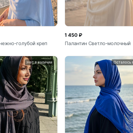
1 450 ₽
нежно-голубой креп
Палантин Светло-молочный
Нет в наличии
Осталось 
В корзину
В корз
шт
шт