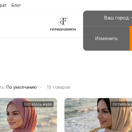
рат
Блог
Поиск
Сра
е
Ваш город
Изменить
склюзивные платья
Платья для молитвы, н
сульманские платья
Галабеи домашние плат
повседневные
Женские костюмы
ть:
По умолчанию
15
товаров
Осталось мало
Осталось 