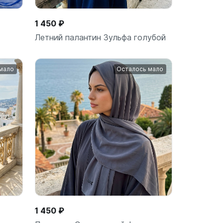
1 450 ₽
Летний палантин Зульфа голубой
мало
Осталось мало
ину
В корзину
шт
1 450 ₽