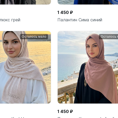
1 450 ₽
люкс грей
Палантин Сима синий
Осталось мало
Осталось 
В корз
шт
1 450 ₽