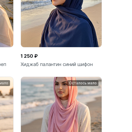
1 250 ₽
реп
Хиджаб палантин синий шифон
мало
Осталось мало
ину
В корзину
шт