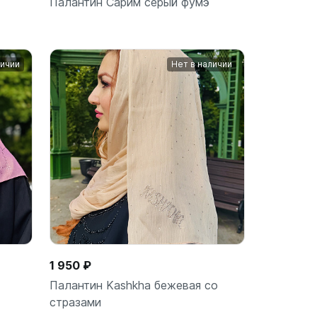
Палантин Сарим серый фумэ
личии
Нет в наличии
ину
В корзину
шт
1 950 ₽
Палантин Kashkha бежевая со
стразами