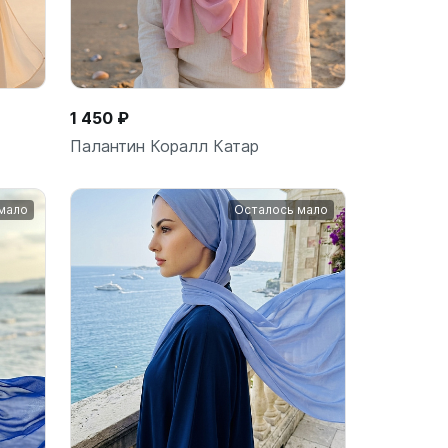
1 450 ₽
Палантин Коралл Катар
мало
Осталось мало
ину
В корзину
шт