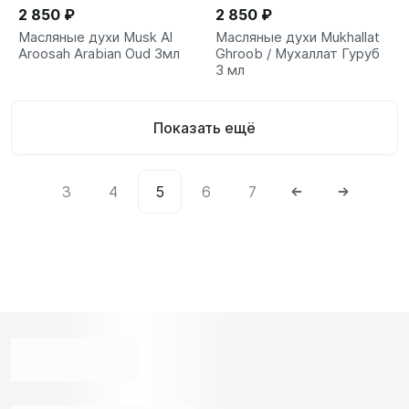
2 850 ₽
2 850 ₽
Масляные духи Musk Al
Масляные духи Mukhallat
Aroosah Arabian Oud 3мл
Ghroob / Мухаллат Гуруб
3 мл
Показать ещё
3
4
5
6
7