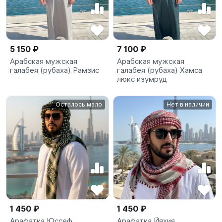
5 150 ₽
7 100 ₽
Арабская мужская
Арабская мужская
галабея (рубаха) Рамзис
галабея (рубаха) Хамса
люкс изумруд
Осталось мало
Нет в наличии
1 450 ₽
1 450 ₽
Арафатка Юссеф
Арафатка Йяхия