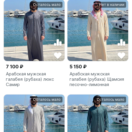
Осталось мало
Нет в наличии
7 100 ₽
5 150 ₽
Арабская мужская
Арабская мужская
галабея (рубаха) люкс
галабея (рубаха) Щамсия
Самир
песочно-лимонная
Осталось мало
Осталось мало