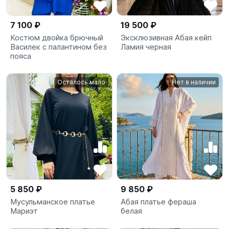
7 100 ₽
19 500 ₽
Костюм двойка брючный
Эксклюзивная Абая кейп
Василек с палантином без
Ламия черная
пояса
Осталось мало
Нет в наличии
5 850 ₽
9 850 ₽
Мусульманское платье
Абая платье фераша
Мариэт
белая